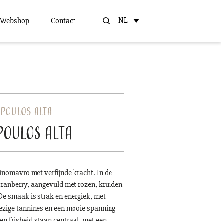
NL
Webshop
Contact
poulos Alta
oulos Alta
inomavro met verfijnde kracht. In de
n cranberry, aangevuld met rozen, kruiden
 De smaak is strak en energiek, met
ezige tannines en een mooie spanning
e en frisheid staan centraal, met een