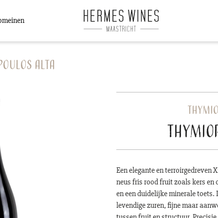
omeinen
oulos Alta
Thymio
Thymiop
Een elegante en terroirgedreven X
neus fris rood fruit zoals kers e
en een duidelijke minerale toets.
levendige zuren, fijne maar aanw
tussen fruit en structuur. Precisi