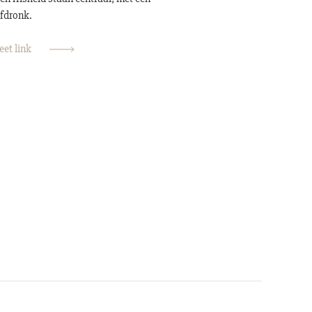
afdronk.
et link