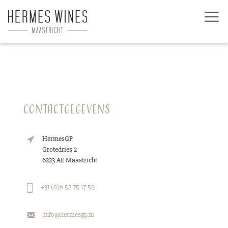
Contactgegevens
HermesGP
Grotedries 2
6223 AE Maastricht
+31 (0)6 52 75 17 59
info@hermesgp.nl