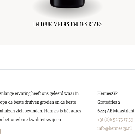
La Tour Melas Palies Rizes
enlange ervaring heeft ons geleerd waar in
HermesGP
opa de beste druiven groeien en de beste
Grotedries 2
nhuizen zich bevinden. Hermes is hét adres
6223 AE Maastricht
r betrouwbare kwaliteitswijnen
+31 (0)6 52 75 17 59
info@hermesgp.nl