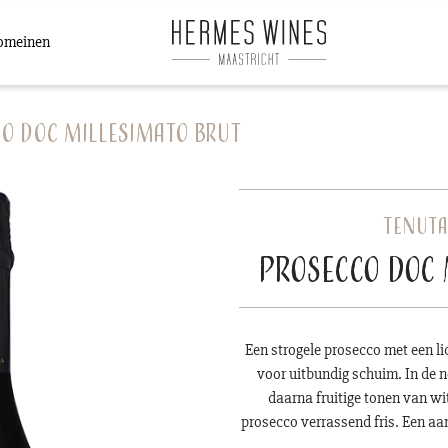
omeinen
o DOC Millesimato Brut
Tenuta
Prosecco DOC 
Een strogele prosecco met een lic
voor uitbundig schuim. In de 
daarna fruitige tonen van wit
prosecco verrassend fris. Een a