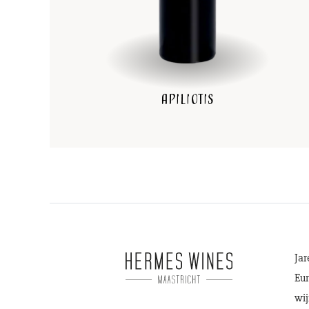
Apiliotis
Jar
Eur
wij